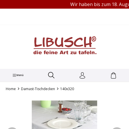
Wir haben bis zum 18. August
TEL.: +49 (0) 251 60656913
alt springen
Menü
Home
Damast-Tischdecken
140x320
Bildergalerie überspringen