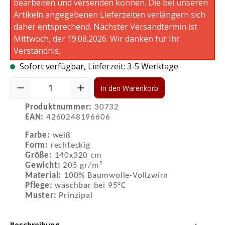
bearbeiten und versenden können. Die bei unseren
Artikeln angegebenen Lieferzeiten verlängern sich
daher entsprechend. Nächster Versandtermin ist
Mittwoch, der 19.08.2026. Wir danken für Ihr
Verständnis.
Sofort verfügbar, Lieferzeit: 3-5 Werktage
Produkt Anzahl: Gib den gewünschten Wert ein oder benutze die S
In den Warenkorb
Produktnummer:
30732
EAN:
4260248196606
Farbe:
weiß
Form:
rechteckig
Größe:
140x320 cm
Gewicht:
205 gr/m²
Material:
100% Baumwolle-Vollzwirn
Pflege:
waschbar bei 95°C
Muster:
Prinzipal
Beschreibung