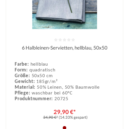
6 Halbleinen-Servietten, hellblau, 50x50
Durchschnittliche Bewertung von 0
Farbe:
hellblau
Form:
quadratisch
Größe:
50x50 cm
Gewicht:
185gr/m²
Material:
50% Leinen, 50% Baumwolle
Pflege:
waschbar bei 60°C
Produktnummer:
20725
29,90 €*
34,90 €*
(14.33% gespart)