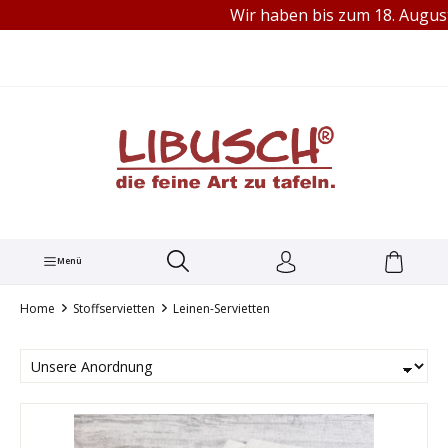
Wir haben bis zum 18. August 202
TEL.: +49 (0) 251 60656913
alt springen
Menü
Home
Stoffservietten
Leinen-Servietten