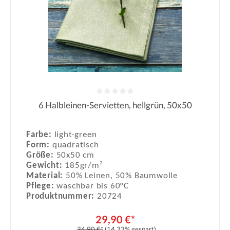
6 Halbleinen-Servietten, hellgrün, 50x50
Durchschnittliche Bewertung von 0
Farbe:
light-green
Form:
quadratisch
Größe:
50x50 cm
Gewicht:
185gr/m²
Material:
50% Leinen, 50% Baumwolle
Pflege:
waschbar bis 60°C
Produktnummer:
20724
29,90 €*
34,90 €*
(14.33% gespart)