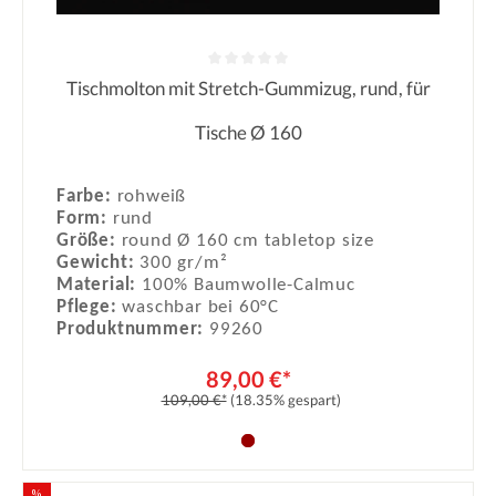
Tischmolton mit Stretch-Gummizug, rund, für
Durchschnittliche Bewertung von 0
Tische Ø 160
Farbe:
rohweiß
Form:
rund
Größe:
round Ø 160 cm tabletop size
Gewicht:
300 gr/m²
Material:
100% Baumwolle-Calmuc
Pflege:
waschbar bei 60°C
Produktnummer:
99260
89,00 €*
109,00 €*
(18.35% gespart)
%