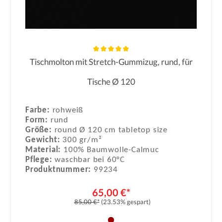
Tischmolton mit Stretch-Gummizug, rund, für
Durchschnittliche Bewertung von 5
Tische Ø 120
Farbe:
rohweiß
Form:
rund
Größe:
round Ø 120 cm tabletop size
Gewicht:
300 gr/m²
Material:
100% Baumwolle-Calmuc
Pflege:
waschbar bei 60°C
Produktnummer:
99234
65,00 €*
85,00 €*
(23.53% gespart)