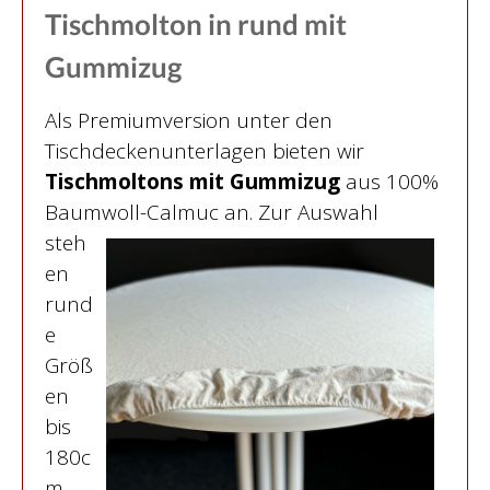
Tischmolton in rund mit
Gummizug
Als Premiumversion unter den
Tischdeckenunterlagen bieten wir
Tischmoltons mit Gummizug
aus 100%
Baumwoll-Calmuc an.
Zur Auswahl
steh
en
rund
e
Größ
en
bis
180c
m