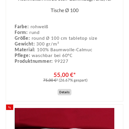
Durchschnittliche Bewertung von 0
Tische Ø 100
Farbe:
rohweiß
Form:
rund
Größe:
round Ø 100 cm tabletop size
Gewicht:
300 gr/m²
Material:
100% Baumwolle-Calmuc
Pflege:
waschbar bei 60°C
Produktnummer:
99227
55,00 €*
75,00 €*
(26.67% gespart)
Details
%