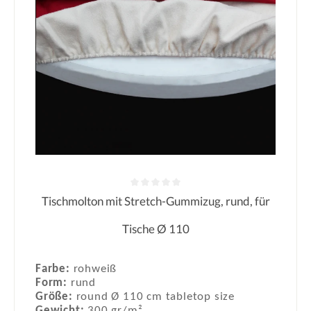
Tischmolton mit Stretch-Gummizug, rund, für
Durchschnittliche Bewertung von 0
Tische Ø 110
Farbe:
rohweiß
Form:
rund
Größe:
round Ø 110 cm tabletop size
Gewicht:
300 gr/m²