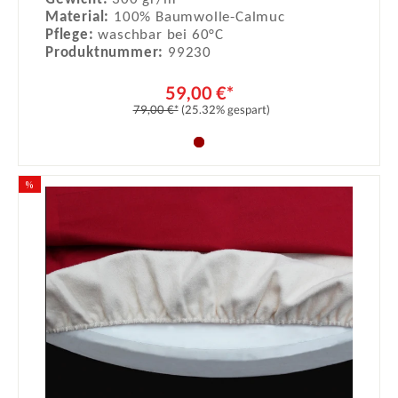
Material:
100% Baumwolle-Calmuc
Pflege:
waschbar bei 60°C
Produktnummer:
99230
59,00 €*
79,00 €*
(25.32% gespart)
%