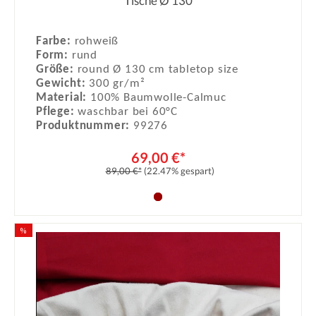
Tische Ø 130
Farbe:
rohweiß
Form:
rund
Größe:
round Ø 130 cm tabletop size
Gewicht:
300 gr/m²
Material:
100% Baumwolle-Calmuc
Pflege:
waschbar bei 60°C
Produktnummer:
99276
69,00 €*
89,00 €*
(22.47% gespart)
%