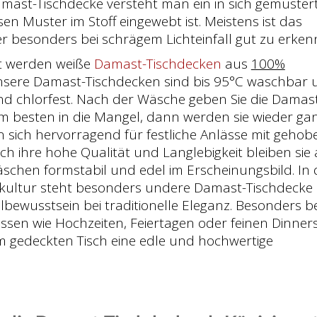
amast-Tischdecke versteht man ein in sich gemuster
sen Muster im Stoff eingewebt ist. Meistens ist das
 besonders bei schrägem Lichteinfall gut zu erken
t werden weiße
Damast-Tischdecken
aus
100%
nsere Damast-Tischdecken sind bis 95°C waschbar 
nd chlorfest. Nach der Wäsche geben Sie die Damas
m besten in die Mangel, dann werden sie wieder ga
nen sich hervorragend für festliche Anlässe mit geho
h ihre hohe Qualität und Langlebigkeit bleiben sie
schen formstabil und edel im Erscheinungsbild. In 
hkultur steht besonders undere Damast-Tischdecke
ilbewusstsein bei traditionelle Eleganz. Besonders be
ässen wie Hochzeiten, Feiertagen oder feinen Dinner
em gedeckten Tisch eine edle und hochwertige