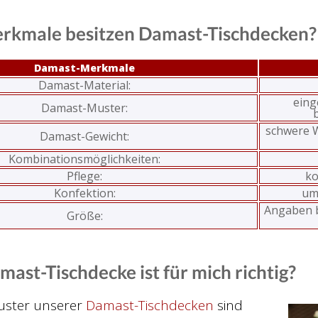
rkmale besitzen Damast-Tischdecken?
Damast-Merkmale
Damast-Material:
einge
Damast-Muster:
schwere W
Damast-Gewicht:
Kombinationsmöglichkeiten:
Pflege:
ko
Konfektion:
um
Angaben b
Größe:
ast-Tischdecke ist für mich richtig?
uster unserer
Damast-Tischdecken
sind