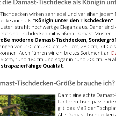
 die Damast-Tischdecke als Königin un
ischdecken wirken sehr edel und verleihen jedem Fes
ecke auch als
"Königin unter den Tischdecken"
.
ster, strahlt hochwertige Eleganz aus. Daher sind
iebt sind Tischdecken mit weißem Damast-Muster.
roße moderne Damast-Tischdecken, Sondergrö
ängen von 230 cm, 240 cm, 250 cm, 280 cm, 340 bis
können. Auch führen wir ein breites Sortiment an
Da
60cm, rund 180cm und sogar in rund 200cm. Bei al
 strapazierfähige Qualität
.
mast-Tischdecken-Größe brauche ich?
Damit eine echte Damast-T
für Ihren Tisch passende
gilt: das Maß der Tischpl
Alle Damast-Tischdecken