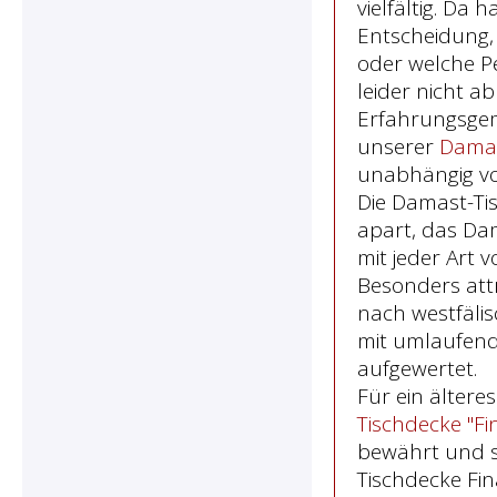
vielfältig. Da
Entscheidung,
oder welche P
leider nicht 
Erfahrungsge
unserer
Damas
unabhängig v
Die Damast-Tis
apart, das Da
mit jeder Art 
Besonders attr
nach westfälis
mit umlaufen
aufgewertet.
Für ein älteres
Tischdecke "Fi
bewährt und s
Tischdecke Fin