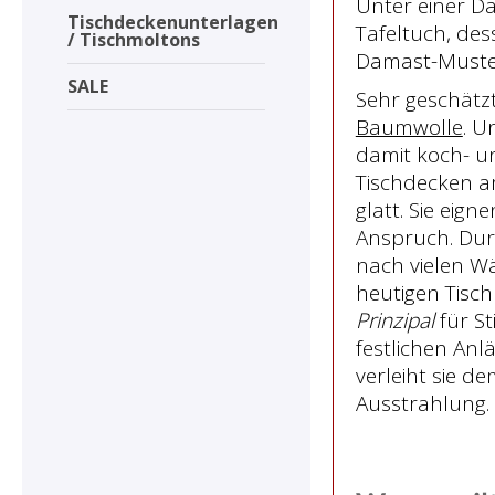
Unter einer D
Tischdeckenunterlagen
Tafeltuch, des
/ Tischmoltons
Damast-Muster
SALE
Sehr geschätz
Baumwolle
. U
damit koch- u
Tischdecken a
glatt. Sie eig
Anspruch. Durc
nach vielen Wä
heutigen Tisc
Prinzipal
für St
festlichen Anl
verleiht sie d
Ausstrahlung.