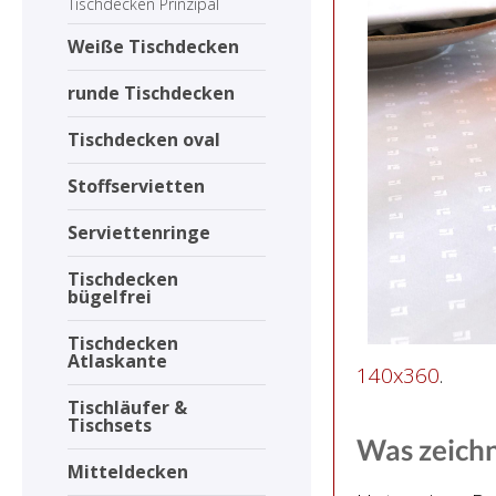
Tischdecken Prinzipal
Weiße Tischdecken
runde Tischdecken
Tischdecken oval
Stoffservietten
Serviettenringe
Tischdecken
bügelfrei
Tischdecken
Atlaskante
140x360
.
Tischläufer &
Tischsets
Was zeichn
Mitteldecken