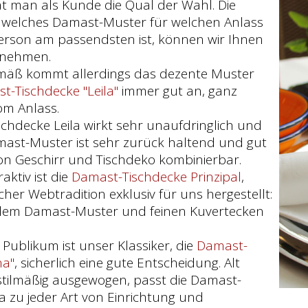
 hat man als Kunde die Qual der Wahl. Die
 welches Damast-Muster für welchen Anlass
erson am passendsten ist, können wir Ihnen
abnehmen.
mäß kommt allerdings das dezente Muster
t-Tischdecke "Leila"
immer gut an, ganz
om Anlass.
chdecke Leila wirkt sehr unaufdringlich und
mast-Muster ist sehr zurück haltend und gut
von Geschirr und Tischdeko kombinierbar.
aktiv ist die
Damast-Tischdecke Prinzipal
,
cher Webtradition exklusiv für uns hergestellt:
dem Damast-Muster und feinen Kuvertecken
 Publikum ist unser Klassiker, die
Damast-
na"
, sicherlich eine gute Entscheidung. Alt
tilmäßig ausgewogen, passt die Damast-
a zu jeder Art von Einrichtung und