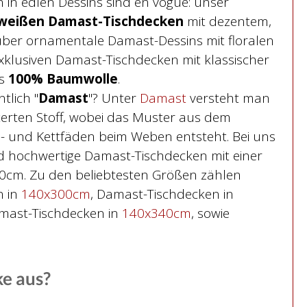
in edlen Dessins sind en vogue: unser
weißen Damast-Tischdecken
mit dezentem,
er ornamentale Damast-Dessins mit floralen
exklusiven Damast-Tischdecken mit klassischer
us
100% Baumwolle
.
tlich "
Damast
"? Unter
Damast
versteht man
terten Stoff, wobei das Muster aus dem
- und Kettfäden beim Weben entsteht. Bei uns
d hochwertige Damast-Tischdecken mit einer
80cm. Zu den beliebtesten Größen zählen
n in
140x300cm
, Damast-Tischdecken in
ast-Tischdecken in
140x340cm
, sowie
ke aus?