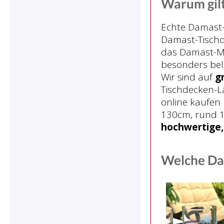
Warum gilt
Echte Damast-T
Damast-Tischd
das Damast-Mu
besonders bel
Wir sind auf
g
Tischdecken-L
online kaufen 
130cm, rund 1
hochwertige,
Welche Da