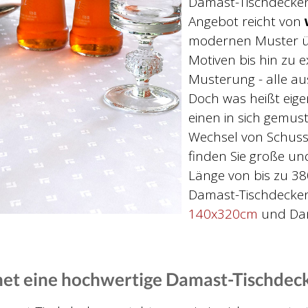
Damast-Tischdecken 
Angebot reicht von
modernen Muster üb
Motiven bis hin zu 
Musterung - alle a
Doch was heißt eigen
einen in sich gemus
Wechsel von Schuss
finden Sie große un
Länge von bis zu 3
Damast-Tischdecke
140x320cm
und Dam
et eine hochwertige Damast-Tischdec