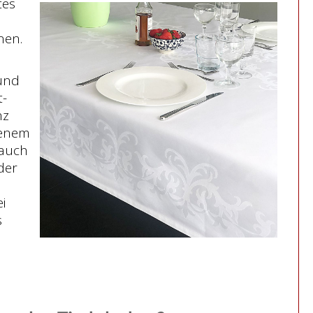
tes
nen.
und
t-
nz
benem
 auch
der
i
s