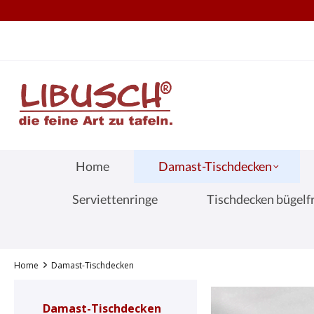
TEL.: +49 (0) 251 60656913
S
springen
Zur Hauptnavigation springen
Home
Damast-Tischdecken
Serviettenringe
Tischdecken bügelfr
Home
Damast-Tischdecken
Damast-Tischdecken