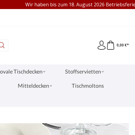
Wir haben bis zum 18. August 2026 Betriebsferien. Gern sind
95 €
VERKAUF AN PRIVAT & GEWERBE
0,00 €*
ovale Tischdecken
Stoffservietten
Mitteldecken
Tischmoltons