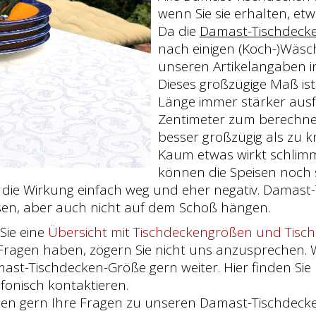
wenn Sie sie erhalten, etw
Da die
Damast-Tischdecke
nach einigen (Koch-)Wäsch
unseren Artikelangaben i
Dieses großzügige Maß is
Länge immer stärker ausfäl
Zentimeter zum berechne
besser großzügig als zu k
Kaum etwas wirkt schlimme
können die Speisen noch 
st die Wirkung einfach weg und eher negativ. Damas
sen, aber auch nicht auf dem Schoß hängen.
Sie eine
Übersicht mit Tischdeckengrößen und Tisc
 Fragen haben, zögern Sie nicht uns anzusprechen. 
ast-Tischdecken-Größe gern weiter. Hier finden Sie
fonisch kontaktieren.
en gern Ihre Fragen zu unseren Damast-Tischdecke