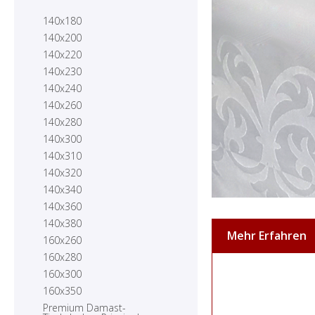
140x180
140x200
140x220
140x230
140x240
140x260
140x280
140x300
140x310
140x320
140x340
140x360
140x380
Mehr Erfahren
160x260
160x280
160x300
160x350
Premium Damast-