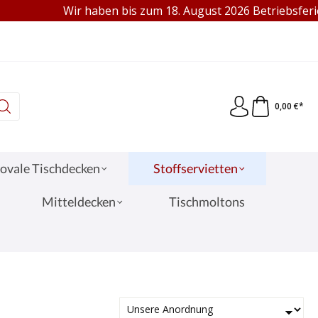
Wir haben bis zum 18. August 2026 Betriebsferien. Gern si
95 €
VERKAUF AN PRIVAT & GEWERBE
0,00 €*
ovale Tischdecken
Stoffservietten
Mitteldecken
Tischmoltons