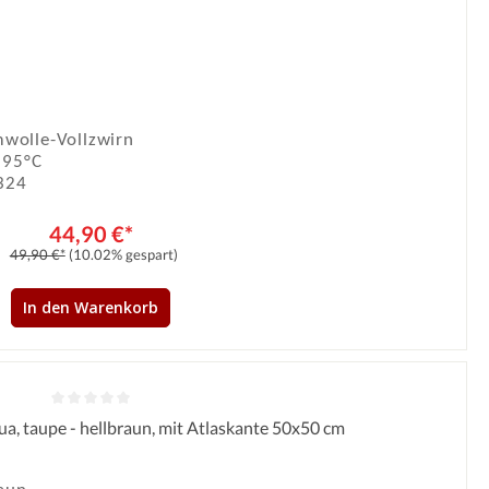
Durchschnittliche Bewertung von 5 von 5 Sternen
wolle-Vollzwirn
 95°C
324
44,90 €*
49,90 €*
(10.02% gespart)
In den Warenkorb
dua, taupe - hellbraun, mit Atlaskante 50x50 cm
Durchschnittliche Bewertung von 0 von 5 Sternen