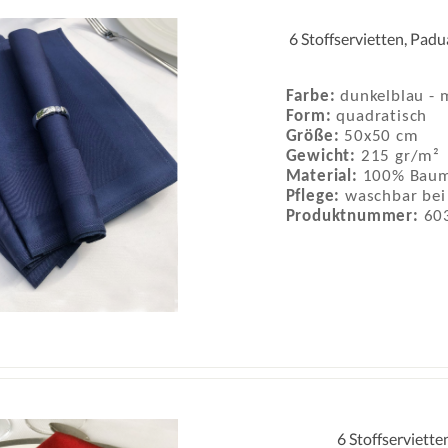
6 Stoffservietten, Pad
Farbe:
dunkelblau - 
Form:
quadratisch
Größe:
50x50 cm
Gewicht:
215 gr/m²
Material:
100% Baum
Pflege:
waschbar bei
Produktnummer:
60
6 Stoffserviette