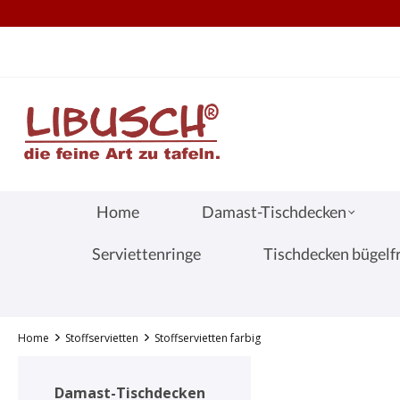
TEL.: +49 (0) 251 60656913
S
springen
Zur Hauptnavigation springen
Home
Damast-Tischdecken
Serviettenringe
Tischdecken bügelfr
Home
Stoffservietten
Stoffservietten farbig
Damast-Tischdecken