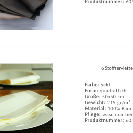
Produktnummer:
60
6 Stoffserviett
Farbe:
sekt
Form:
quadratisch
Größe:
50x50 cm
Gewicht:
215 gr/m²
Material:
100% Baum
Pflege:
waschbar bei
Produktnummer:
60