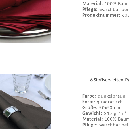
Material:
100% Baum
Pflege:
waschbar bei
Produktnummer:
60
6 Stoffservietten, 
Farbe:
dunkelbraun
Form:
quadratisch
Größe:
50x50 cm
Gewicht:
215 gr/m²
Material:
100% Baum
Pflege:
waschbar bei