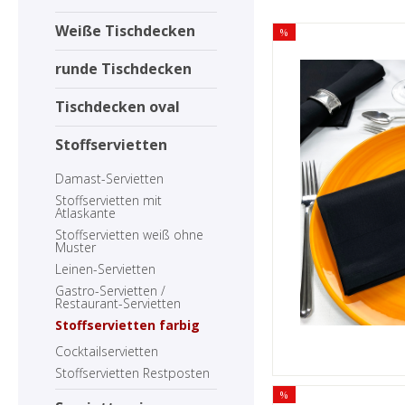
Weiße Tischdecken
%
runde Tischdecken
Tischdecken oval
Stoffservietten
Damast-Servietten
Stoffservietten mit
Atlaskante
Stoffservietten weiß ohne
Muster
Leinen-Servietten
Gastro-Servietten /
Restaurant-Servietten
Stoffservietten farbig
Cocktailservietten
Stoffservietten Restposten
%