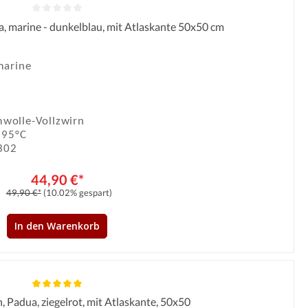
ua, marine - dunkelblau, mit Atlaskante 50x50 cm
Durchschnittliche Bewertung von 0 von 5 Sternen
marine
wolle-Vollzwirn
 95°C
302
44,90 €*
49,90 €*
(10.02% gespart)
In den Warenkorb
n, Padua, ziegelrot, mit Atlaskante, 50x50