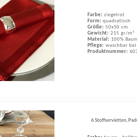
Farbe:
ziegelrot
Form:
quadratisch
Größe:
50x50 cm
Gewicht:
215 gr/m²
Material:
100% Baum
Pflege:
waschbar bei
Produktnummer:
60
6 Stoffservietten, Pa