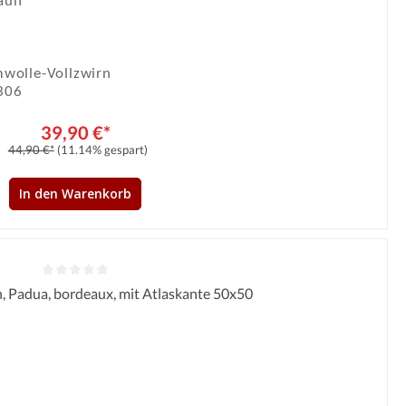
raun
wolle-Vollzwirn
306
39,90 €*
44,90 €*
(11.14% gespart)
In den Warenkorb
n, Padua, bordeaux, mit Atlaskante 50x50
Durchschnittliche Bewertung von 0 von 5 Sternen