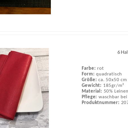
6 Hal
Farbe:
rot
Form:
quadratisch
Größe:
ca. 50x50 cm
Gewicht:
185gr/m²
Material:
50% Leine
Pflege:
waschbar bei
Produktnummer:
20