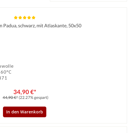
en Padua, schwarz, mit Atlaskante, 50x50
Durchschnittliche Bewertung von 5 von 5 Sternen
wolle
 60°C
371
34,90 €*
44,90 €*
(22.27% gespart)
In den Warenkorb