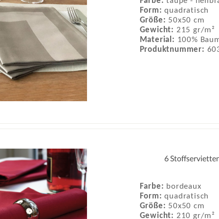
Farbe:
taupe - hellb
Form:
quadratisch
Größe:
50x50 cm
Gewicht:
215 gr/m²
Material:
100% Baum
Produktnummer:
60
6 Stoffserviette
Farbe:
bordeaux
Form:
quadratisch
Größe:
50x50 cm
Gewicht:
210 gr/m²