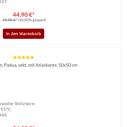
337
44,90 €*
49,90 €*
(10.02% gespart)
In den Warenkorb
en, Padua, sekt, mit Atlaskante, 50x50 cm
Durchschnittliche Bewertung von 5 von 5 Sternen
wolle-Vollzwirn
 95°C
346