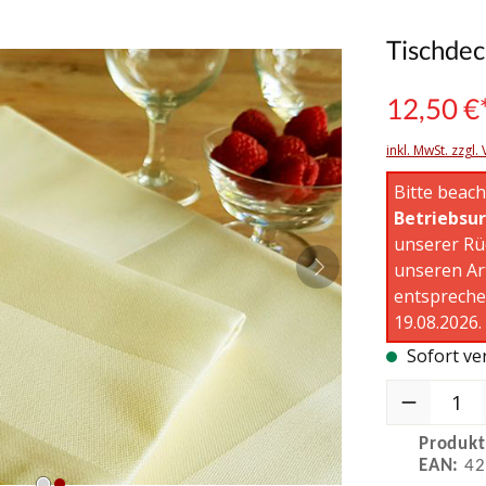
Tischdec
12,50 €
inkl. MwSt. zzgl
Bitte beach
Betriebsu
unserer Rü
unseren Ar
entspreche
19.08.2026.
Sofort ver
Produkt Anzah
Produk
EAN:
42