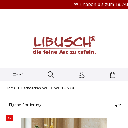
Wir haben bis zum 18. Aug
TEL.: +49 (0) 251 60656913
alt springen
Menü
Home
Tischdecken oval
oval 130x220
%