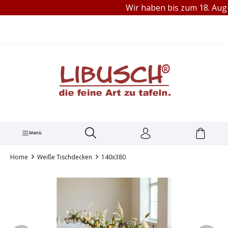
Wir haben bis zum 18. Augus
TEL.: +49 (0) 251 60656913
alt springen
Menü
Home
Weiße Tischdecken
140x380
Bildergalerie überspringen