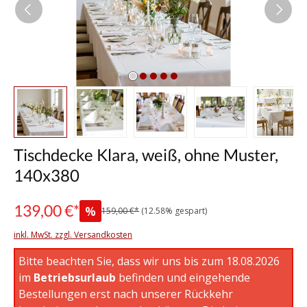
Tischdecke Klara, weiß, ohne Muster,
140x380
139,00 €*
%
159,00 €*
(12.58% gespart)
inkl. MwSt. zzgl. Versandkosten
Bitte beachten Sie, dass wir uns bis zum 18.08.2026
im
Betriebsurlaub
befinden und eingehende
Bestellungen erst nach unserer Rückkehr