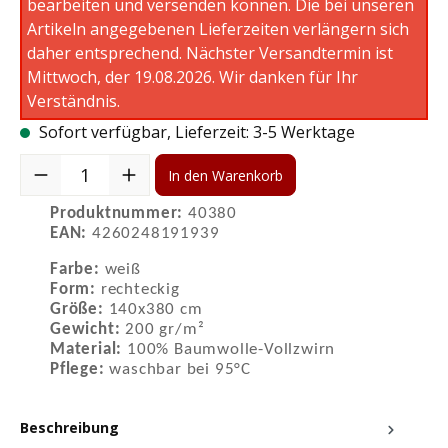
bearbeiten und versenden können. Die bei unseren
Artikeln angegebenen Lieferzeiten verlängern sich
daher entsprechend. Nächster Versandtermin ist
Mittwoch, der 19.08.2026. Wir danken für Ihr
Verständnis.
Sofort verfügbar, Lieferzeit: 3-5 Werktage
Produkt Anzahl: Gib den gewünschten Wert ein oder benutze die S
In den Warenkorb
Produktnummer:
40380
EAN:
4260248191939
Farbe:
weiß
Form:
rechteckig
Größe:
140x380 cm
Gewicht:
200 gr/m²
Material:
100% Baumwolle-Vollzwirn
Pflege:
waschbar bei 95°C
Beschreibung