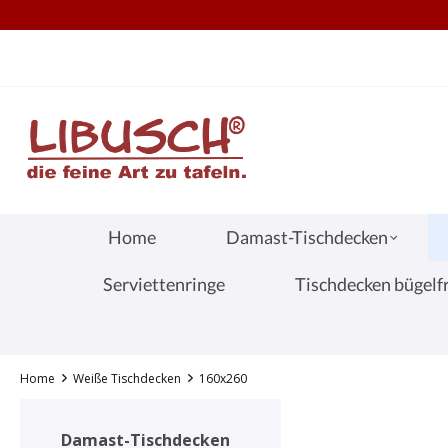
TEL.: +49 (0) 251 60656913
S
springen
Zur Hauptnavigation springen
Home
Damast-Tischdecken
Serviettenringe
Tischdecken bügelfr
Home
Weiße Tischdecken
160x260
Damast-Tischdecken