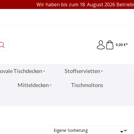
Wir haben bis zum 18. August 2026 Betriebsferi
95 €
VERKAUF AN PRIVAT & GEWERBE
0,00 €*
ovale Tischdecken
Stoffservietten
Mitteldecken
Tischmoltons