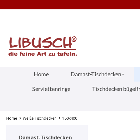
TEL.: +49 (0) 251 60656913
S
springen
Zur Hauptnavigation springen
Home
Damast-Tischdecken
Serviettenringe
Tischdecken bügelfr
Home
Weiße Tischdecken
160x400
Damast-Tischdecken