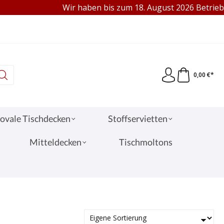
Wir haben bis zum 18. August 2026 Betriebsferi
95 €
VERKAUF AN PRIVAT & GEWERBE
0,00 €*
ovale Tischdecken
Stoffservietten
Mitteldecken
Tischmoltons