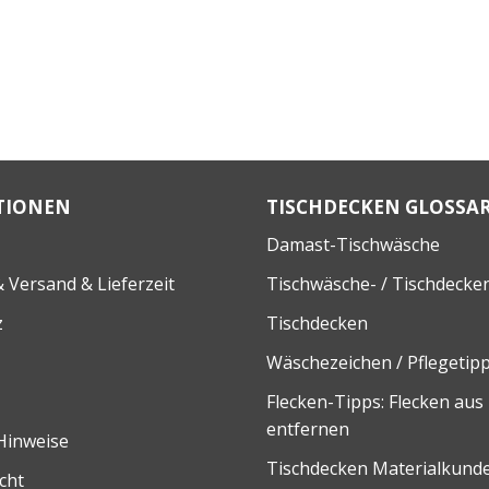
TIONEN
TISCHDECKEN GLOSSA
Damast-Tischwäsche
 Versand & Lieferzeit
Tischwäsche- / Tischdecke
z
Tischdecken
Wäschezeichen / Pflegetip
Flecken-Tipps: Flecken aus
entfernen
Hinweise
Tischdecken Materialkund
cht