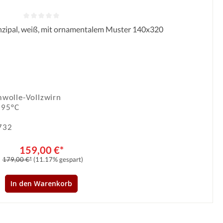
nzipal, weiß, mit ornamentalem Muster 140x320
Durchschnittliche Bewertung von 0 von 5 Sternen
wolle-Vollzwirn
 95°C
732
159,00 €*
179,00 €*
(11.17% gespart)
In den Warenkorb