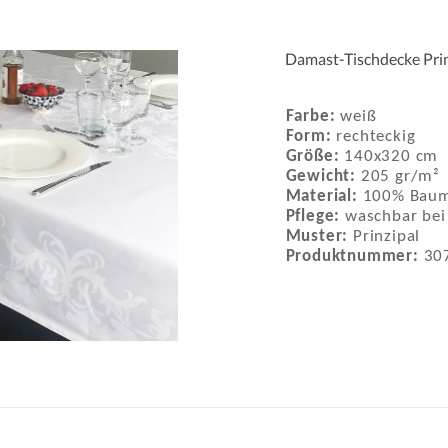
Damast-Tischdecke Pri
Farbe:
weiß
Form:
rechteckig
Größe:
140x320 cm
Gewicht:
205 gr/m²
Material:
100% Baum
Pflege:
waschbar bei
Muster:
Prinzipal
Produktnummer:
30