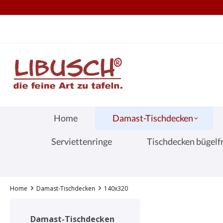
TEL.: +49 (0) 251 60656913
S
springen
Zur Hauptnavigation springen
Home
Damast-Tischdecken
Serviettenringe
Tischdecken bügelfr
Home
Damast-Tischdecken
140x320
Damast-Tischdecken