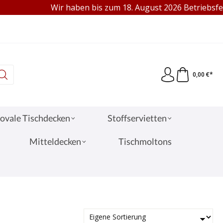
Wir haben bis zum 18. August 2026 Betriebsferien.
95 €
VERKAUF AN PRIVAT & GEWERBE
0,00 €*
ovale Tischdecken
Stoffservietten
Mitteldecken
Tischmoltons