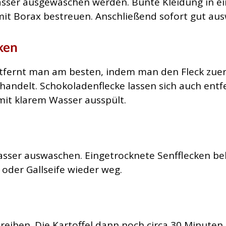
asser ausgewaschen werden. Bunte Kleidung in ei
n mit Borax bestreuen. Anschließend sofort gut au
ken
tfernt man am besten, indem man den Fleck zuer
ehandelt. Schokoladenflecke lassen sich auch ent
it klarem Wasser ausspült.
asser auswaschen. Eingetrocknete Senfflecken b
oder Gallseife wieder weg.
nreiben. Die Kartoffel dann noch circa 30 Minuten