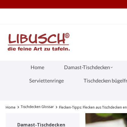
TEL.: +49 (0) 251 60656913
S
springen
Zur Hauptnavigation springen
Home
Damast-Tischdecken
Serviettenringe
Tischdecken bügelfr
Tischdecken Glossar
Home
Flecken-Tipps: Flecken aus Tischdecken en
Damast-Tischdecken