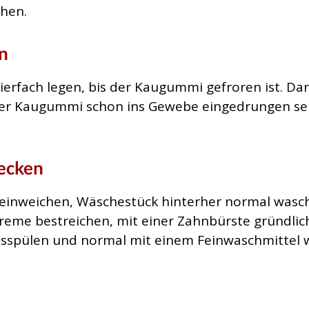
chen.
n
rierfach legen, bis der Kaugummi gefroren ist.
er Kaugummi schon ins Gewebe eingedrungen sein,
decken
e einweichen, Wäschestück hinterher normal wasch
eme bestreichen, mit einer Zahnbürste gründlic
usspülen und normal mit einem Feinwaschmittel 