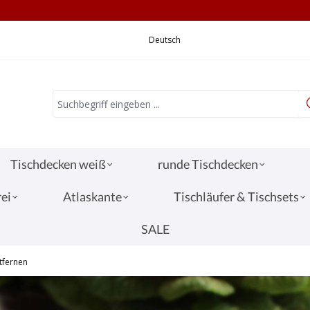
CHNELLE LIEFERUNG
VERSANDKOSTEN 3,
Deutsch
Tischdecken weiß
runde Tischdecken
ei
Atlaskante
Tischläufer & Tischsets
SALE
tfernen