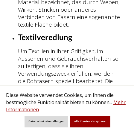
Material bezeichnet, das durch Weben,
Wirken, Stricken oder anderes
Verbinden von Fasern eine sogenannte
textile Fläche bildet.
Textilveredlung
Um Textilien in ihrer Griffigkeit, im
Aussehen und Gebrauchsverhalten so
zu fertigen, dass sie ihren
Verwendungszweck erfüllen, werden
die Rohfasern speziell bearbeitet. Die
Textilveredlung umfasst in der Regel die
Diese Website verwendet Cookies, um Ihnen die
Prozesse Vorbehandlung (z. B.
bestmögliche Funktionalität bieten zu können...
Mehr
Bleichen), den Bereich Färben,
Informationen
.
gegebenenfalls das Bedrucken, sowie
zusätzliches Ausrüsten. Zu den
Datenschutzeinstellungen
Alle Cookies akzeptieren
wichtigsten Veredlungsverfahren
zählen im Einzelnen: Bleichen, Färben,