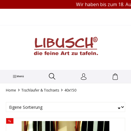
Wir haben bis zum 18. Aug
TEL.: +49 (0) 251 60656913
alt springen
Menü
Home
Tischläufer & Tischsets
40x150
%