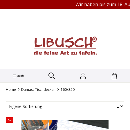
Wir haben bis zum 18. Aug
TEL.: +49 (0) 251 60656913
alt springen
Menü
Home
Damast-Tischdecken
160x350
%