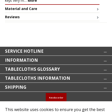
kept very m…
More
Material and Care
Reviews
SERVICE HOTLINE
INFORMATION
TABLECLOTHS GLOSSARY
TABLECLOTHS INFORMATION
SHIPPING
Revoke order
* All prices incl. VAT plus
shipping costs
and possible
This website uses cookies to ensure you get the best