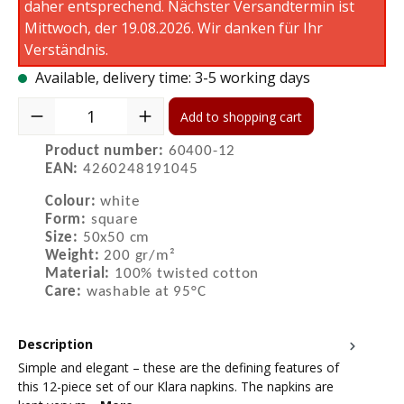
daher entsprechend. Nächster Versandtermin ist
Mittwoch, der 19.08.2026. Wir danken für Ihr
Verständnis.
Available, delivery time: 3-5 working days
Product Quantity: Enter the desired amount or use the buttons to 
Add to shopping cart
Product number:
60400-12
EAN:
4260248191045
Colour:
white
Form:
square
Size:
50x50 cm
Weight:
200 gr/m²
Material:
100% twisted cotton
Care:
washable at 95°C
Description
Simple and elegant – these are the defining features of
this 12-piece set of our Klara napkins. The napkins are