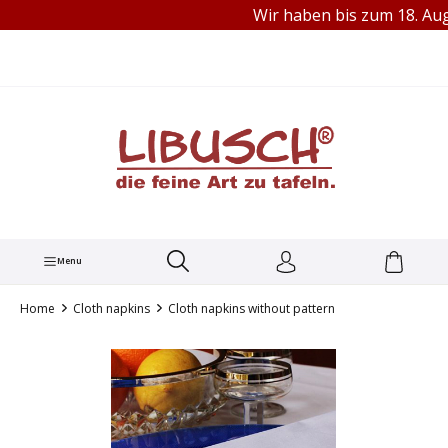
Wir haben bis zum 18. Augu
TEL.: +49 251 60656913
in content
Menu
Home
Cloth napkins
Cloth napkins without pattern
Skip image gallery