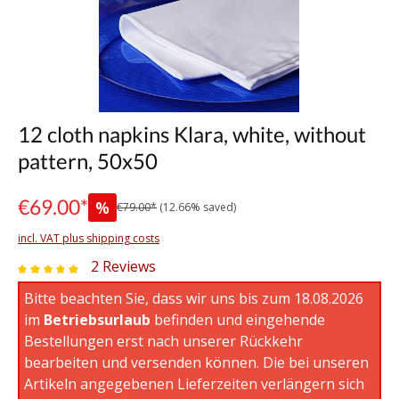
12 cloth napkins Klara, white, without
pattern, 50x50
€69.00*
%
€79.00*
(12.66% saved)
incl. VAT plus shipping costs
2 Reviews
Average rating of 5 out of 5 stars
Bitte beachten Sie, dass wir uns bis zum 18.08.2026
im
Betriebsurlaub
befinden und eingehende
Bestellungen erst nach unserer Rückkehr
bearbeiten und versenden können. Die bei unseren
Artikeln angegebenen Lieferzeiten verlängern sich