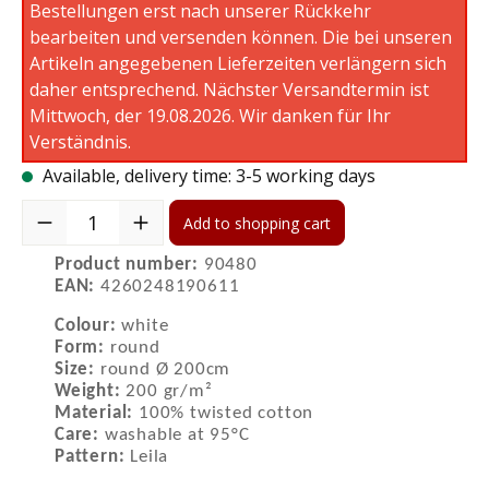
Bestellungen erst nach unserer Rückkehr
bearbeiten und versenden können. Die bei unseren
Artikeln angegebenen Lieferzeiten verlängern sich
daher entsprechend. Nächster Versandtermin ist
Mittwoch, der 19.08.2026. Wir danken für Ihr
Verständnis.
Available, delivery time: 3-5 working days
Product Quantity: Enter the desired amount or use the buttons to 
Add to shopping cart
Product number:
90480
EAN:
4260248190611
Colour:
white
Form:
round
Size:
round Ø 200cm
Weight:
200 gr/m²
Material:
100% twisted cotton
Care:
washable at 95°C
Pattern:
Leila