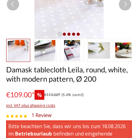
Damask tablecloth Leila, round, white,
with modern pattern, Ø 200
€109.00*
%
€119.00*
(8.4% saved)
incl. VAT plus shipping costs
1 Review
Average rating of 5 out of 5 stars
Bitte beachten Sie, dass wir uns bis zum 18.08.2026
im
Betriebsurlaub
befinden und eingehende