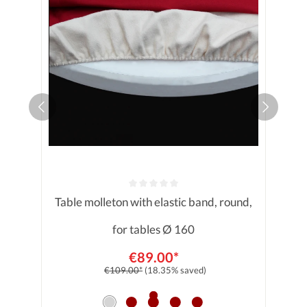
Table molleton with elastic band, round,
Average rating of 0 out of 5 stars
for tables Ø 160
€89.00*
€109.00*
(18.35% saved)