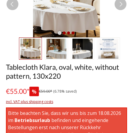
Tablecloth Klara, oval, white, without
pattern, 130x220
€55.00*
%
€59.00*
(6.78% saved)
incl. VAT plus shipping costs
Bitte beachten Sie, dass wir uns bis zum 18.08.2026
im
Betriebsurlaub
befinden und eingehende
Bestellungen erst nach unserer Rückkehr