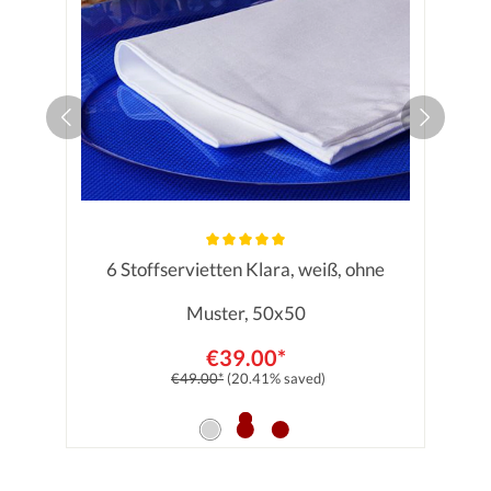
6 Stoffservietten Klara, weiß, ohne
Average rating of 5 out of 5 stars
Muster, 50x50
€39.00*
€49.00*
(20.41% saved)