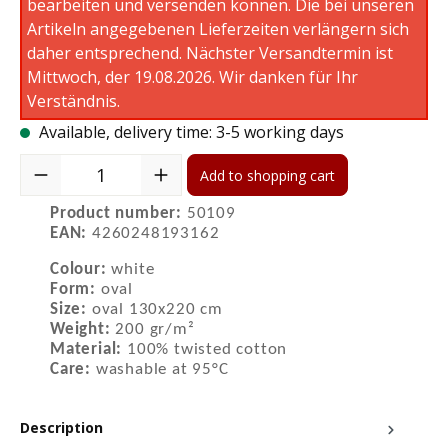
bearbeiten und versenden können. Die bei unseren
Artikeln angegebenen Lieferzeiten verlängern sich
daher entsprechend. Nächster Versandtermin ist
Mittwoch, der 19.08.2026. Wir danken für Ihr
Verständnis.
Available, delivery time: 3-5 working days
Product Quantity: Enter the desired amount or use the buttons to 
Add to shopping cart
Product number:
50109
EAN:
4260248193162
Colour:
white
Form:
oval
Size:
oval 130x220 cm
Weight:
200 gr/m²
Material:
100% twisted cotton
Care:
washable at 95°C
Description